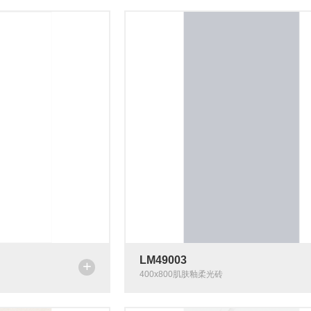
LM49003
+
400x800肌肤釉柔光砖