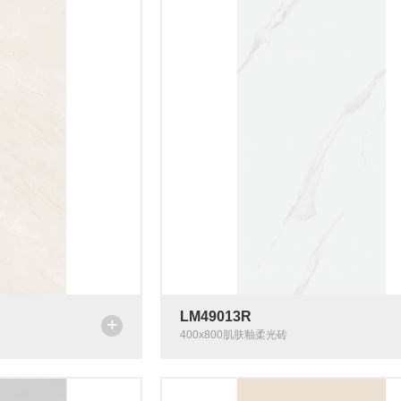
LM49013R
+
400x800肌肤釉柔光砖